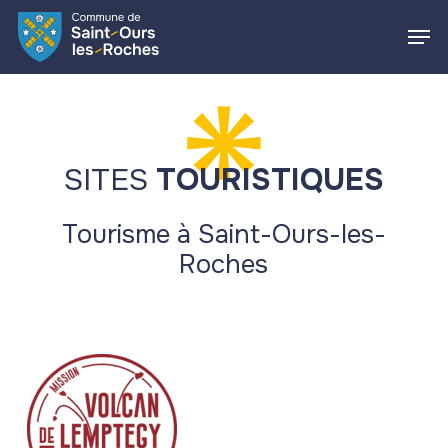
Skip
Men
to
main
Close
content
Menu
SITES
TOURISTIQUES
Tourisme à Saint-Ours-les-
Roches