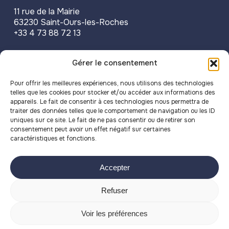
11 rue de la Mairie
63230 Saint-Ours-les-Roches
+33 4 73 88 72 13
Accueil physique & téléphonique
Gérer le consentement
Lundi
14h-18h
Pour offrir les meilleures expériences, nous utilisons des technologies
telles que les cookies pour stocker et/ou accéder aux informations des
Mardi
9h-12h
appareils. Le fait de consentir à ces technologies nous permettra de
traiter des données telles que le comportement de navigation ou les ID
Mercredi
9h-12h / 14h-18h
uniques sur ce site. Le fait de ne pas consentir ou de retirer son
Jeudi
9h-12h
consentement peut avoir un effet négatif sur certaines
caractéristiques et fonctions.
Vendredi
14h-18h
Accepter
Refuser
Voir les préférences
Mentions légales
|
Confidentialité
|
Cookies
- Fait avec