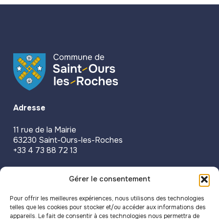
Adresse
11 rue de la Mairie
63230 Saint-Ours-les-Roches
+33 4 73 88 72 13
Accueil physique & téléphonique
Gérer le consentement
Lundi
14h-18h
Pour offrir les meilleures expériences, nous utilisons des technologies
telles que les cookies pour stocker et/ou accéder aux informations des
Mardi
9h-12h
appareils. Le fait de consentir à ces technologies nous permettra de