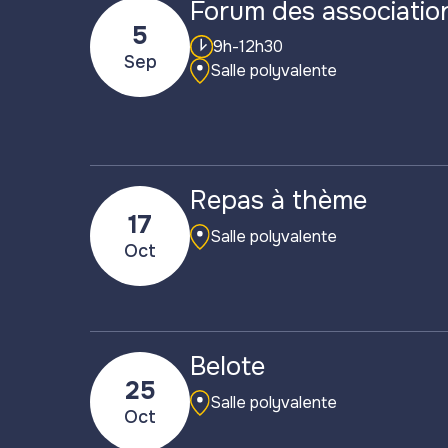
Forum des associatio
5
9h-12h30
Sep
Salle polyvalente
Repas à thème
17
Salle polyvalente
Oct
Belote
25
Salle polyvalente
Oct