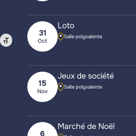
Loto
31
Salle polyvalente
Oct
Changer la taille de la police
Jeux de société
15
Salle polyvalente
Nov
Marché de Noël
6