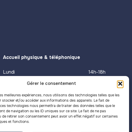
Accueil physique & téléphonique
Lundi
14h-18h
Mardi
9h-12h
Gérer le consentement
Mercredi
9h-12h / 14h-18h
les meilleures expériences, nous utilisons des technologies telles que les
Jeudi
9h-12h
r stocker et/ou accéder aux informations des appareils. Le fait de
 ces technologies nous permettra de traiter des données telles que le
Vendredi
14h-18h
t de navigation ou les ID uniques sur ce site. Le fait de ne pas
u de retirer son consentement peut avoir un effet négatif sur certaines
ques et fonctions.