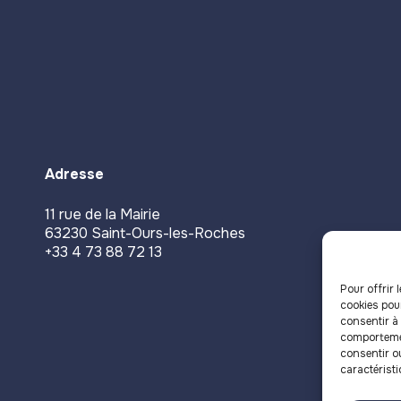
Adresse
11 rue de la Mairie
63230 Saint-Ours-les-Roches
+33 4 73 88 72 13
Pour offrir 
cookies pou
consentir à
comportemen
consentir o
caractéristi